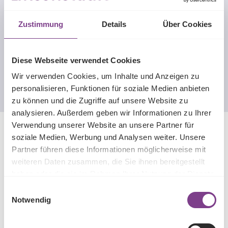
Zustimmung
Details
Über Cookies
Beschreibung
Bei dieser Dienstleistung messen und überprüfen wir die
Sehstärke von Kunden die Kontaktlinsen für eine Kurz-oder
Diese Webseite verwendet Cookies
Weitsichti…
Mehr
Wir verwenden Cookies, um Inhalte und Anzeigen zu
personalisieren, Funktionen für soziale Medien anbieten
zu können und die Zugriffe auf unsere Website zu
analysieren. Außerdem geben wir Informationen zu Ihrer
Shop Service
Verwendung unserer Website an unsere Partner für
Impressum
soziale Medien, Werbung und Analysen weiter. Unsere
Partner führen diese Informationen möglicherweise mit
Widerrufsbelehrung
weiteren Daten zusammen, die Sie ihnen bereitgestellt
Muster-Widerrufsformular
haben oder die sie im Rahmen Ihrer Nutzung der Dienste
Datenschutzerklärung
gesammelt haben.
AGB
Einwilligungsauswahl
Notwendig
Vertrag widerrufen