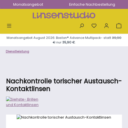
Monatsangebot
Einfache Nachbestellung
Zum Hauptinhalt springen
Monatsangebot August 2026: Boston® Advance Multipack- statt
39,90
€
nur
35,90 €
.
Dienstleistung
Nachkontrolle torischer Austausch-
Kontaktlinsen
Bildergalerie überspringen