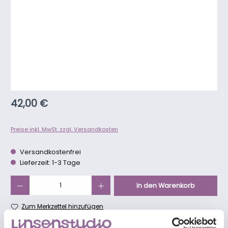
Regulärer Preis:
42,00 €
Preise inkl. MwSt. zzgl. Versandkosten
Versandkostenfrei
Lieferzeit: 1-3 Tage
Produkt Anzahl: Gib den gewünschten Wert ein oder benutze die Schaltfläch
In den Warenkorb
Zum Merkzettel hinzufügen