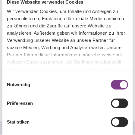
Diese Webseite verwendet Cookies
Land
Wir verwenden Cookies, um Inhalte und Anzeigen zu
personalisieren, Funktionen für soziale Medien anbieten
E-Mail-Adresse
*
zu können und die Zugriffe auf unsere Website zu
analysieren. Außerdem geben wir Informationen zu Ihrer
Verwendung unserer Website an unsere Partner für
Telefonnummer
*
soziale Medien, Werbung und Analysen weiter. Unsere
Partner führen diese Informationen möglicherweise mit
weiteren Daten zusammen, die Sie ihnen bereitgestellt
Datenschutz
haben oder die sie im Rahmen Ihrer Nutzung der Dienste
Ich habe die
Datenschutzbestimmungen
zur Kenntnis
gesammelt haben.
Einwilligungsauswahl
genommen und die
AGB
gelesen und bin mit ihnen
Notwendig
einverstanden.
*
Die mit einem Stern (*) markierten Felder sind Pflichtfelder.
Präferenzen
Absenden
Statistiken