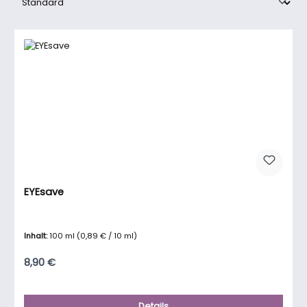
EYEsave
Inhalt:
100 ml
(0,89 € / 10 ml)
Regulärer Preis:
8,90 €
Details