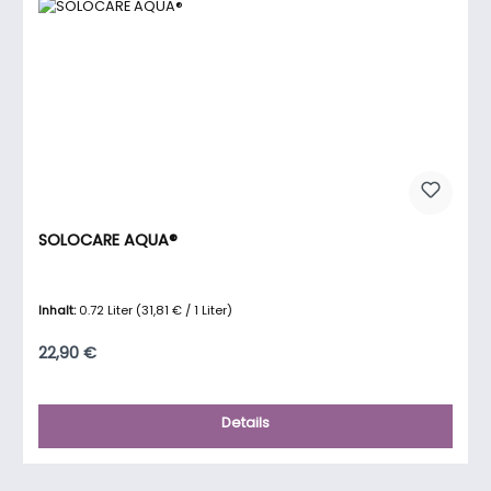
SOLOCARE AQUA®
Inhalt:
0.72 Liter
(31,81 € / 1 Liter)
Regulärer Preis:
22,90 €
Details