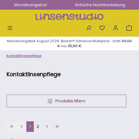
Monatsangebot
Einfache Nachbestellung
Zum Hauptinhalt springen
Monatsangebot August 2026: Boston® Advance Multipack- statt
39,90
€
nur
35,90 €
.
Kontaktlinsenpflege
Kontaktlinsenpflege
Produkte filtern
Seite
Seite
1
2