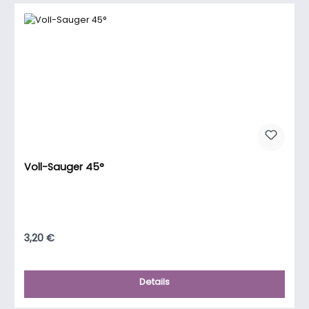
Voll-Sauger 45°
Regulärer Preis:
3,20 €
Details