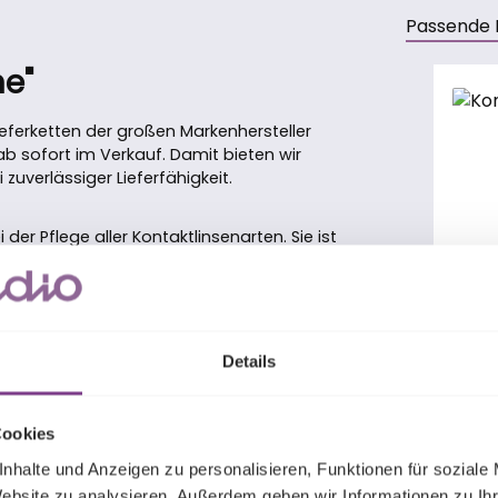
Passende 
ne"
Produkt
ferketten der großen Markenhersteller
b sofort im Verkauf. Damit bieten wir
uverlässiger Lieferfähigkeit.
der Pflege aller Kontaktlinsenarten. Sie ist
durch ist sie bei empfindlichen und
Kont
zum abspülen der Kontaktlinsen vor und nach
Details
bewahrung. Alle gängigen
öst werden. Sie ist mit allen anderen
Diese
Cookies
Reini
Hydro
nhalte und Anzeigen zu personalisieren, Funktionen für soziale
ontaktlinsen immer die Hände gründlich
Einst
Website zu analysieren. Außerdem geben wir Informationen zu I