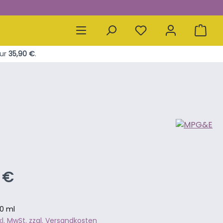
ur
35,90 €
.
er Preis:
 €
00 ml
nkl. MwSt. zzgl. Versandkosten