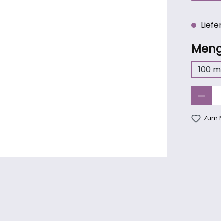
Liefer
Men
100 m
Produkt 
Zum M