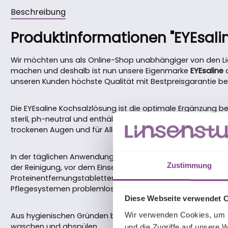
Beschreibung
Produktinformationen "EYEsali
Wir möchten uns als Online-Shop unabhängiger von den Lie
machen und deshalb ist nun unsere Eigenmarke
EYEsaline
a
unseren Kunden höchste Qualität mit Bestpreisgarantie bei z
Die EYEsaline Kochsalzlösung ist die optimale Ergänzung bei 
steril, ph-neutral und enthält
keine
Konservierungsmittel; da
trockenen Augen und für Allergiker bestens verträglich.
In der täglichen Anwendung ist die Kochsalzlösung ideal 
Zustimmung
der Reinigung, vor dem Einsetzen und zur kurzfristigen Auf
Proteinentfernungstabletten können außerdem darin aufgel
Pflegesystemen problemlos verwendbar.
Diese Webseite verwendet 
Wir verwenden Cookies, um I
Aus hygienischen Gründen bitte vor der Handhabung der K
waschen und abspülen.
und die Zugriffe auf unsere 