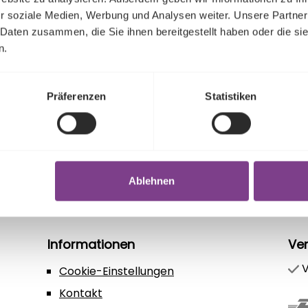
Oxyse
r soziale Medien, Werbung und Analysen weiter. Unsere Partner
Regu
5,00
verwe
 Daten zusammen, die Sie ihnen bereitgestellt haben oder die s
aufgebraucht werden (bei einer Lagerung
über
n.
des L
von 6
boratgepufferter, isotonischer Lösung, PH-
volls
Präferenzen
Statistiken
umge
ansc
Wirku
Meng
trot
Ablehnen
dem 
auszutauschen. F
ist e
den 
Informationen
Ve
einge
V
Cookie-Einstellungen
Deck
varii
Kontakt