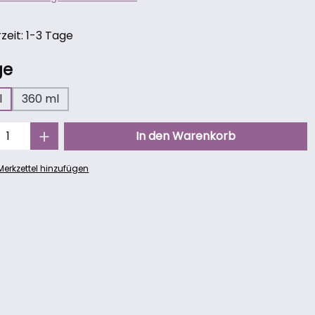
zeit: 1-3 Tage
auswählen
ge
l
360 ml
Anzahl: Gib den gewünschten Wert ein oder benutze die Schaltf
In den Warenkorb
erkzettel hinzufügen