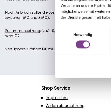
Website an unsere Partner fü
möglicherweise mit weiteren
Nach Anbruch sollte die Lösung innerhalb von 3 Monaten 
zwischen 5°C und 35°C).
der Dienste gesammelt habe
Einwilligungsauswahl
Zusammensetzung
: NaCL 0,75%, Natriumedetat (EDTA), in 
Notwendig
Wert 7,2
Verfügbare Größen:
100 ml, 360 ml
Shop Service
Impressum
Widerrufsbelehrung