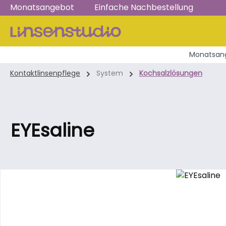
Monatsangebot
Einfache Nachbestellung
m Hauptinhalt springen
Zur Suche springen
Zur Hauptnavigation springen
Monatsang
Kontaktlinsenpflege
System
Kochsalzlösungen
EYEsaline
Bildergalerie überspringen