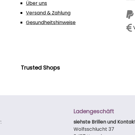
Hinwe
Über uns
Kata
Versand & Zahlung
Nutzu
nach
Gesundheitshinweise
V
Wass
näch
Sie b
Pero
Trusted Shops
Ladengeschäft
:
siehste Brillen und Kontak
Wolfsschlucht 37