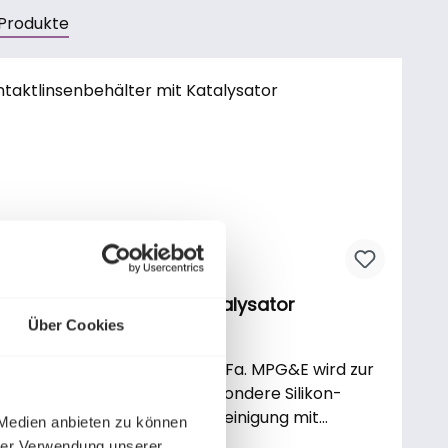
Produkte
galerie überspringen
aktlinsenbehälter mit Katalysator
Über Cookies
r Kontaktlinsenbehälter der Fa. MPG&E wird zur
gung von weichen und insbesondere Silikon-
gel-Kontaktlinsen für eine Reinigung mit
 Medien anbieten zu können
ufen-Peroxidsystemen (wie z.B.
hrer Verwendung unserer