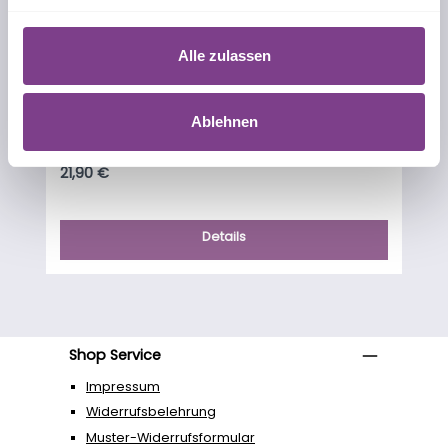
Alle zulassen
EYEsept
Ablehnen
Inhalt:
0.72 Liter
(30,42 € / 1 Liter)
Regulärer Preis:
21,90 €
Details
Shop Service
Impressum
Widerrufsbelehrung
Muster-Widerrufsformular