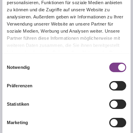
personalisieren, Funktionen für soziale Medien anbieten
Wassergehalt:
75%
zu können und die Zugriffe auf unsere Website zu
analysieren. Außerdem geben wir Informationen zu Ihrer
Verwendung unserer Website an unsere Partner für
soziale Medien, Werbung und Analysen weiter. Unsere
Beschreibung
Partner führen diese Informationen möglicherweise mit
Marc`Ennovy ist ein Hersteller für hochwertig individuell
weiteren Daten zusammen, die Sie ihnen bereitgestellt
angepasste weiche Kontaktlinsen mit Sitz in Spanien
haben oder die sie im Rahmen Ihrer Nutzung der Dienste
(Madrid). …
Mehr
gesammelt haben.
Einwilligungsauswahl
Notwendig
Produktgalerie überspringen
Passende Produkte
Präferenzen
Statistiken
Marketing