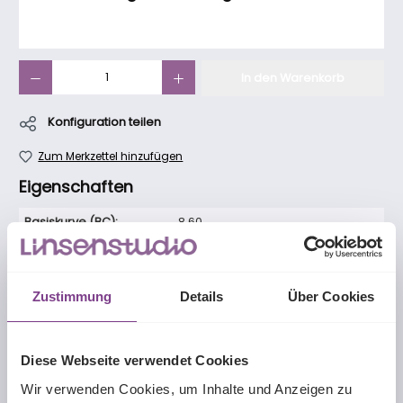
Produkt Anzahl: Gib den gewünschten Wert ein oder benutze die Schaltfläch
In den Warenkorb
Konfiguration teilen
Zum Merkzettel hinzufügen
Eigenschaften
Basiskurve (BC):
8,60
Durchmesser (DIA):
14,50
Handhabung:
hellblau
Zustimmung
Details
Über Cookies
Kontaktlinsenart:
Monatskontaktlinse
Linsentyp:
multifokal
, torisch
Diese Webseite verwendet Cookies
Material:
Saphir RX (Silikon-Hydrogel)
Wir verwenden Cookies, um Inhalte und Anzeigen zu
Tragemodalität:
Monatslinse