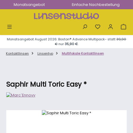
Monatsangebot
Einfache Nachbestellung
Zum Hauptinhalt springen
Monatsangebot August 2026: Boston® Advance Multipack- statt
39,90
€
nur
35,90 €
.
Kontaktlinsen
Linsentyp
Multifokale Kontaktlinsen
Saphir Multi Toric Easy *
Bildergalerie überspringen