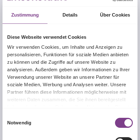
Kontaktlinsen fünf Sekunden lang mit Aosept Plus
abspülen
Behälter bis zur Markierung mit Pflegemittel füllen und
Zustimmung
Details
Über Cookies
schließen
Mindestens sechs Stunden einwirken lassen
Linsen mit
Kochsalzlösung
abspülen und ins Auge
Diese Webseite verwendet Cookies
einsetzen
Behälter leeren, ebenfalls mit Kochsalzlösung
Wir verwenden Cookies, um Inhalte und Anzeigen zu
auswaschen und trocknen lassen
personalisieren, Funktionen für soziale Medien anbieten
zu können und die Zugriffe auf unsere Website zu
analysieren. Außerdem geben wir Informationen zu Ihrer
Eine ausführliche Pflegeanleitung findest du auch in unserem
Verwendung unserer Website an unsere Partner für
Blog
.
soziale Medien, Werbung und Analysen weiter. Unsere
Partner führen diese Informationen möglicherweise mit
Aosept Plus im Linsenstudio kaufen
weiteren Daten zusammen, die Sie ihnen bereitgestellt
haben oder die sie im Rahmen Ihrer Nutzung der Dienste
Beim
Linsenstudio
sind wir absolut überzeugt von dem Aosept
gesammelt haben.
Einwilligungsauswahl
System. Darum kaufst du bei uns die Sets in verschiedenen
Notwendig
Mengen besonders günstig. Ein Set besteht aus einer Flasche
Reiniger mit Pflegeeffekt und einem Behälter. Ein neuer
Behälter alle 4 bis 5 Wochen garantiert die Reinheit nach dem