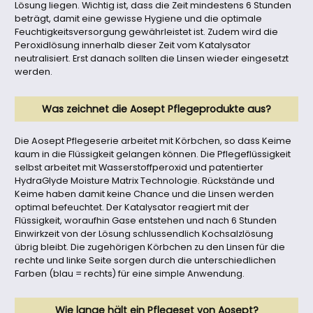
Lösung liegen. Wichtig ist, dass die Zeit mindestens 6 Stunden
beträgt, damit eine gewisse Hygiene und die optimale
Feuchtigkeitsversorgung gewährleistet ist. Zudem wird die
Peroxidlösung innerhalb dieser Zeit vom Katalysator
neutralisiert. Erst danach sollten die Linsen wieder eingesetzt
werden.
Was zeichnet die Aosept Pflegeprodukte aus?
Die Aosept Pflegeserie arbeitet mit Körbchen, so dass Keime
kaum in die Flüssigkeit gelangen können. Die Pflegeflüssigkeit
selbst arbeitet mit Wasserstoffperoxid und patentierter
HydraGlyde Moisture Matrix Technologie. Rückstände und
Keime haben damit keine Chance und die Linsen werden
optimal befeuchtet. Der Katalysator reagiert mit der
Flüssigkeit, woraufhin Gase entstehen und nach 6 Stunden
Einwirkzeit von der Lösung schlussendlich Kochsalzlösung
übrig bleibt. Die zugehörigen Körbchen zu den Linsen für die
rechte und linke Seite sorgen durch die unterschiedlichen
Farben (blau = rechts) für eine simple Anwendung.
Wie lange hält ein Pflegeset von Aosept?