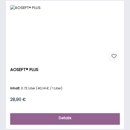
AOSEPT® PLUS
Inhalt:
0.72 Liter
(40,14 € / 1 Liter)
Regulärer Preis:
28,90 €
Details