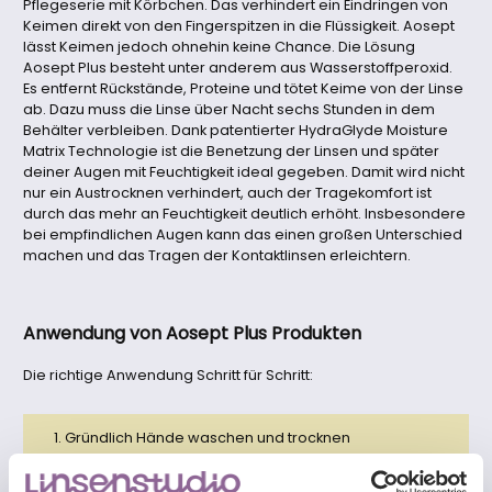
Pflegeserie mit Körbchen. Das verhindert ein Eindringen von
Keimen direkt von den Fingerspitzen in die Flüssigkeit. Aosept
lässt Keimen jedoch ohnehin keine Chance. Die Lösung
Aosept Plus besteht unter anderem aus Wasserstoffperoxid.
Es entfernt Rückstände, Proteine und tötet Keime von der Linse
ab. Dazu muss die Linse über Nacht sechs Stunden in dem
Behälter verbleiben. Dank patentierter HydraGlyde Moisture
Matrix Technologie ist die Benetzung der Linsen und später
deiner Augen mit Feuchtigkeit ideal gegeben. Damit wird nicht
nur ein Austrocknen verhindert, auch der Tragekomfort ist
durch das mehr an Feuchtigkeit deutlich erhöht. Insbesondere
bei empfindlichen Augen kann das einen großen Unterschied
machen und das Tragen der Kontaktlinsen erleichtern.
Anwendung von Aosept Plus Produkten
Die richtige Anwendung Schritt für Schritt:
Gründlich Hände waschen und trocknen
Linse für rechts und links einzeln herausnehmen und in
vorgesehenes Körbchen legen