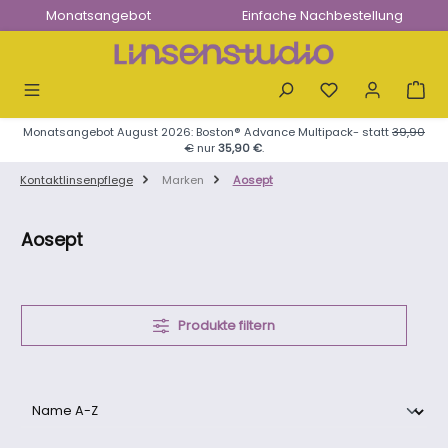
Monatsangebot
Einfache Nachbestellung
Zum Hauptinhalt springen
Monatsangebot August 2026: Boston® Advance Multipack- statt
39,90
€
nur
35,90 €
.
Kontaktlinsenpflege
Marken
Aosept
Aosept
Produkte filtern