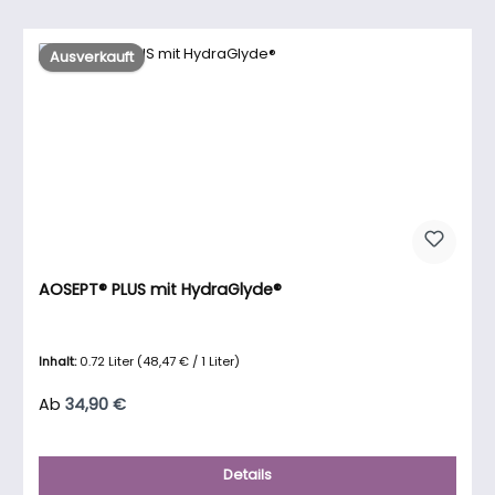
Ausverkauft
AOSEPT® PLUS mit HydraGlyde®
Inhalt:
0.72 Liter
(48,47 € / 1 Liter)
Regulärer Preis:
Ab
34,90 €
Details