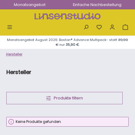
Monatsangebot
Einfache Nachbestellung
Zum Hauptinhalt springen
Monatsangebot August 2026: Boston® Advance Multipack- statt
39,90
€
nur
35,90 €
.
Hersteller
Hersteller
Produkte filtern
Keine Produkte gefunden.