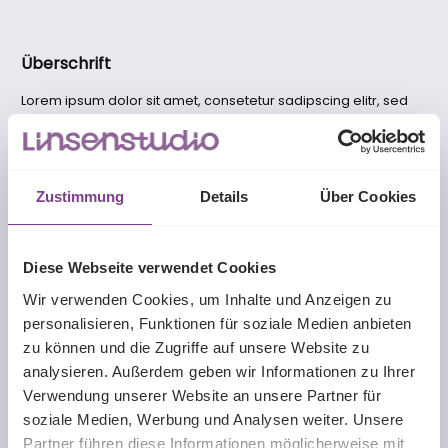
Überschrift
Lorem ipsum dolor sit amet, consetetur sadipscing elitr, sed
diam nonumy eirmod tempor invidunt ut labore et dolore
magna aliquyam erat, sed diam voluptua. At vero eos et
accusam et justo duo dolores et ea rebum. Stet clita kasd
gubergren, no sea takimata sanctus est Lorem ipsum dolor sit
amet. Lorem ipsum dolor sit amet, consetetur sadipscing elitr,
Zustimmung
Details
Über Cookies
sed diam nonumy eirmod tempor invidunt ut labore et dolore
magna aliquyam erat, sed diam voluptua. At vero eos et
accusam et justo duo dolores et ea rebum. Stet clita kasd
Diese Webseite verwendet Cookies
gubergren, no sea takimata sanctus est Lorem ipsum dolor sit
amet.
Wir verwenden Cookies, um Inhalte und Anzeigen zu
personalisieren, Funktionen für soziale Medien anbieten
zu können und die Zugriffe auf unsere Website zu
Überschrift
analysieren. Außerdem geben wir Informationen zu Ihrer
Verwendung unserer Website an unsere Partner für
Lorem ipsum dolor sit amet, consetetur sadipscing elitr, sed
soziale Medien, Werbung und Analysen weiter. Unsere
diam nonumy eirmod tempor invidunt ut labore et dolore
magna aliquyam erat, sed diam voluptua. At vero eos et
Partner führen diese Informationen möglicherweise mit