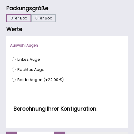
auswählen
Packungsgröße
3-er Box
6-er Box
Werte
Auswahl Augen
Linkes Auge
Rechtes Auge
Beide Augen
(
+22,90 €
)
Berechnung Ihrer Konfiguration:
Produkt Anzahl: Gib den gewünschten Wert ein oder benutze die Schaltfläch