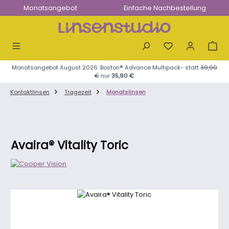
Monatsangebot
Einfache Nachbestellung
Zum Hauptinhalt springen
Monatsangebot August 2026: Boston® Advance Multipack- statt
39,90
€
nur
35,90 €
.
Kontaktlinsen
Tragezeit
Monatslinsen
Avaira® Vitality Toric
Bildergalerie überspringen