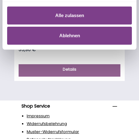
Alle zulassen
OPTI-FREE® PureMoist®
Ablehnen
Inhalt:
1.2 Liter
(29,92 € / 1 Liter)
Regulärer Preis:
35,90 €
Details
Shop Service
Impressum
Widerrufsbelehrung
Muster-Widerrufsformular