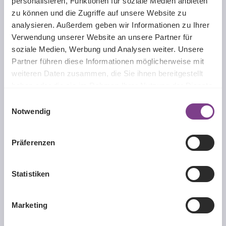
personalisieren, Funktionen für soziale Medien anbieten
Wassergehalt:
55%
zu können und die Zugriffe auf unsere Website zu
analysieren. Außerdem geben wir Informationen zu Ihrer
Verwendung unserer Website an unsere Partner für
soziale Medien, Werbung und Analysen weiter. Unsere
Beschreibung
Partner führen diese Informationen möglicherweise mit
Die Monatskontaktlinse Avaira® Vitality Toric ist eine
weiteren Daten zusammen, die Sie ihnen bereitgestellt
Weiterentwicklung der Avaira® Toric und hat den gleichen
haben oder die sie im Rahmen Ihrer Nutzung der Dienste
ho…
Mehr
gesammelt haben.
Einwilligungsauswahl
Notwendig
Produktgalerie überspringen
Passende Produkte
Präferenzen
Statistiken
Marketing