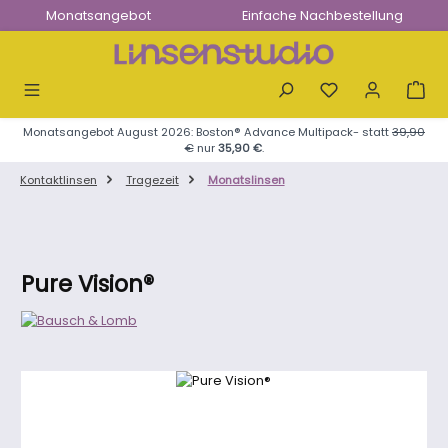
Monatsangebot
Einfache Nachbestellung
Zum Hauptinhalt springen
Monatsangebot August 2026: Boston® Advance Multipack- statt
39,90
€
nur
35,90 €
.
Kontaktlinsen
Tragezeit
Monatslinsen
Pure Vision®
Bildergalerie überspringen