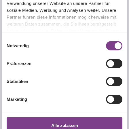
Verwendung unserer Website an unsere Partner für
Das hochwertige Silikon-Hydrogel-Material der Pure
Vision garantiert eine hohe Sauerstoffdurchlässigkeit und
soziale Medien, Werbung und Analysen weiter. Unsere
verhindert Abla…
Mehr
Partner führen diese Informationen möglicherweise mit
weiteren Daten zusammen, die Sie ihnen bereitgestellt
haben oder die sie im Rahmen Ihrer Nutzung der Dienste
Produktgalerie überspringen
Passende Produkte
gesammelt haben.
Einwilligungsauswahl
Notwendig
Präferenzen
Statistiken
Marketing
EYEcomplete
Alle zulassen
Inhalt:
0.36 Liter
(33,06 € / 1 Liter)