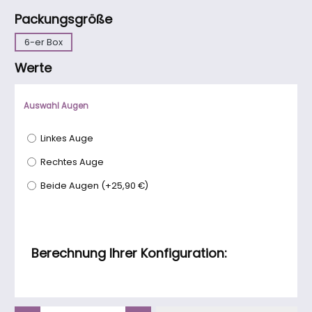
auswählen
Packungsgröße
6-er Box
Werte
Auswahl Augen
Linkes Auge
Rechtes Auge
Beide Augen
(
+25,90 €
)
Berechnung Ihrer Konfiguration:
Produkt Anzahl: Gib den gewünschten Wert ein oder benutze die Schaltfläch