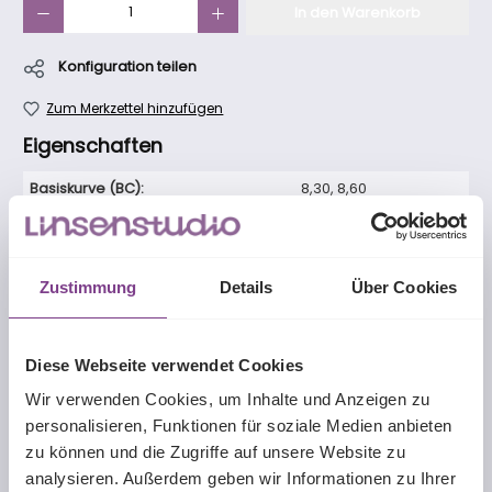
In den Warenkorb
Konfiguration teilen
Zum Merkzettel hinzufügen
Eigenschaften
Basiskurve (BC):
8,30
, 8,60
Durchmesser (DIA):
14,00
Linsentyp:
sphärisch
Zustimmung
Details
Über Cookies
Material:
Balafilcon A
Tragemodalität:
Monatslinse
Wassergehalt:
36%
Diese Webseite verwendet Cookies
Wir verwenden Cookies, um Inhalte und Anzeigen zu
personalisieren, Funktionen für soziale Medien anbieten
zu können und die Zugriffe auf unsere Website zu
Beschreibung
analysieren. Außerdem geben wir Informationen zu Ihrer