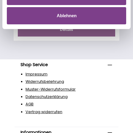
Regulärer Preis:
11,90 €
Ablehnen
Details
Shop Service
Impressum
Widerrufsbelehrung
Muster-Widerrufsformular
Datenschutzerklärung
AGB
Vertrag widerrufen
Informationen