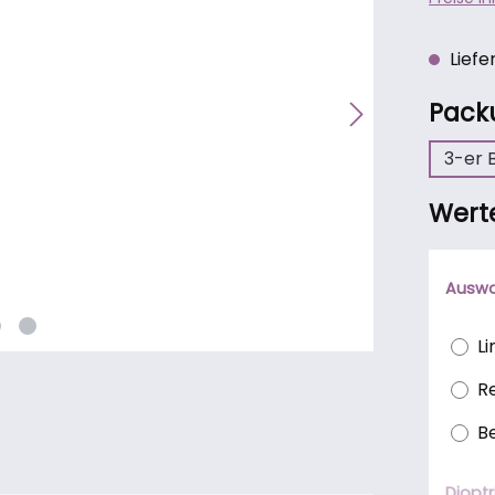
Liefer
Pack
3-er 
Wert
Auswa
L
R
B
Dioptr