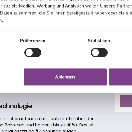
r soziale Medien, Werbung und Analysen weiter. Unsere Partner
 Daten zusammen, die Sie ihnen bereitgestellt haben oder die s
n.
EYE
Präferenzen
Statistiken
Wir 
den 
mach
atism
EYEco
Inhalt
unse
ssergehalt im Kern bis nahezu 100%
Ablehnen
Regu
11,90
Bestp
lässigkeit ist dadurch besonders hoch. Die
EYEco
n.
Reini
und i
Technologie
Durch
Auge 
uges nachempfunden und unterstützt über den
stres
Bakterien und Lipiden (bis zu 90%). Das ist
unkom
ste Voraussetzung für gesunde Augen.