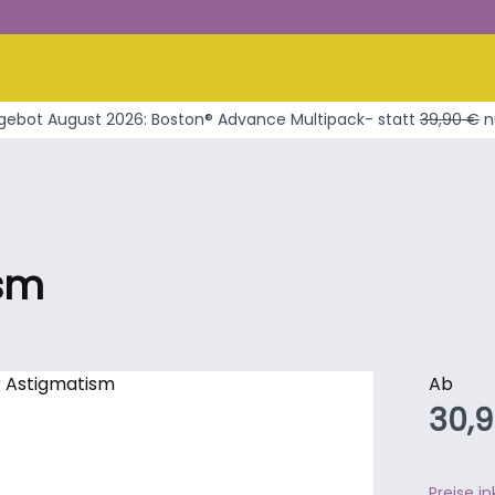
ebot August 2026: Boston® Advance Multipack- statt
39,90 €
n
ism
Regul
Ab
30,
Preise i