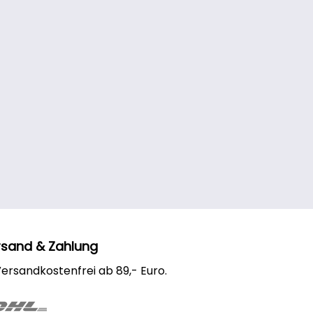
 Arbeitsschritt gereinigt, desinfiziert, abgespült,
ewahrt und benetzt. Nach dem Öffnen sollte der
lt innerhalb von 3 Monaten aufgebraucht werden.
mmensetzung: Hyaluronsäure, Aloe Vera Gel,
nic, PVP, PHMB, gepufferte isotinische Lösung mit
ert 7,2, HPMC und Natriumedetat sind als
rvierungsstoffe in geringer Konzentration
lten Inhalt: 360 ml (1 Kontaktlinsenbehälter wird
liefert)Die Farbe des Verschlussdeckels kann
eren.
rsand & Zahlung
ersandkostenfrei ab 89,- Euro.