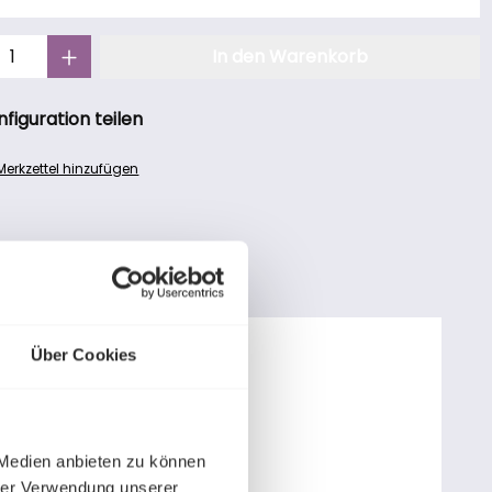
Anzahl: Gib den gewünschten Wert ein oder benutze die Schaltf
In den Warenkorb
nfiguration teilen
erkzettel hinzufügen
Produkte
galerie überspringen
Über Cookies
 Medien anbieten zu können
hrer Verwendung unserer