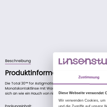
Beschreibung
Produktinformationen "Total 3
Zustimmung
Die Total 30™ for Astigmatism von Alcon ist die neueste u
Monatskontaktlinse mit Wassergradient und Oberflächensc
Diese Webseite verwendet 
sich an wie ein Hauch von nichts, auch noch am Tag 30!
Wir verwenden Cookies, um I
Packungsinhalt:
und die Zugriffe auf unsere 