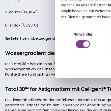
Website an unsere Partner fü
möglicherweise mit weiteren
3-er Box (30,90 €)
der Dienste gesammelt habe
6-er Box (53,90 €)
Einwilligungsauswahl
Notwendig
Sie liefert sehr überzeugende Argumente:
Wassergradient der Total 30™ for Astigm
Die Total 30™ hat einen stufenlosen Übergang von 55% Wa
Wassergehalt an der Linsenoberfläche. Die Sauerstoffdurch
Kontaktlinse fühlt sich an wie ein sanftes Feuchtigkeitskisse
Total 30™ for Astigmatism mit Celligent® 
Die Linsenoberfläche ist der natürlichen Hornhaut des A
gesamten Tragezeitraum den Schutz vor der Anhaftung von 
neben einer sorgfältigen täglichen Reinigung die wichtig