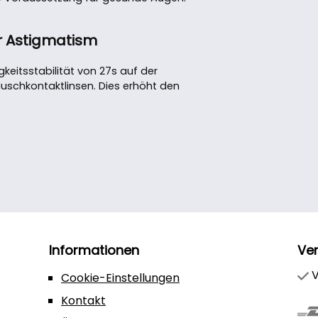
einem
aufb
or Astigmatism
Inha
Zusa
keitsstabilität von 27s auf der
Pluro
uschkontaktlinsen. Dies erhöht den
pH-w
Konse
entha
mitge
varii
Informationen
Ve
V
Cookie-Einstellungen
Kontakt