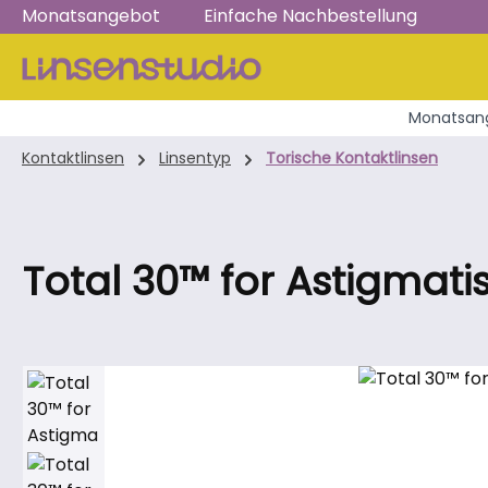
Monatsangebot
Einfache Nachbestellung
m Hauptinhalt springen
Zur Suche springen
Zur Hauptnavigation springen
Monatsang
Kontaktlinsen
Linsentyp
Torische Kontaktlinsen
Total 30™ for Astigmat
Bildergalerie überspringen