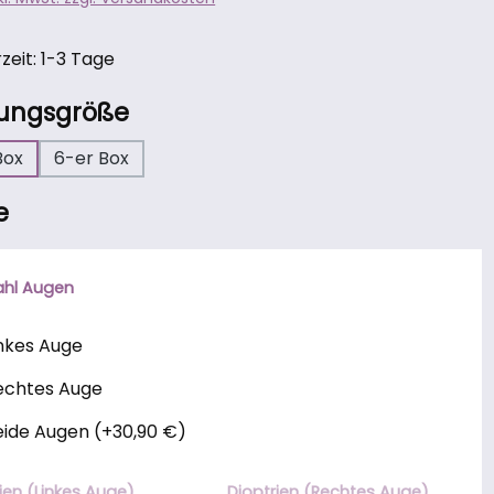
zeit: 1-3 Tage
auswählen
ungsgröße
Box
6-er Box
e
hl Augen
inkes Auge
echtes Auge
eide Augen
(
+30,90 €
)
ien (Linkes Auge)
Dioptrien (Rechtes Auge)