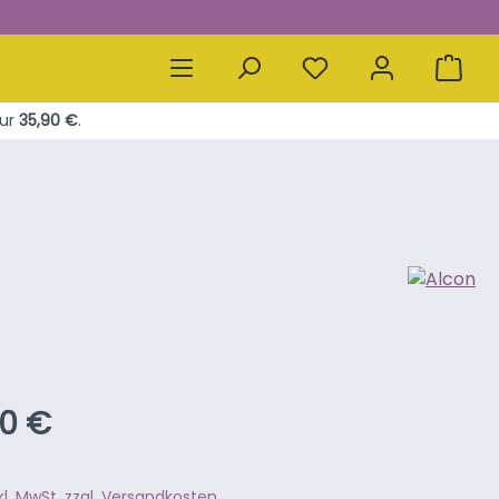
ur
35,90 €
.
ärer Preis:
90 €
nkl. MwSt. zzgl. Versandkosten