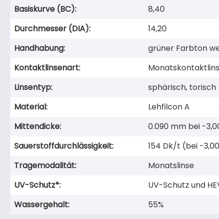
Basiskurve (BC):
8,40
Durchmesser (DIA):
14,20
Handhabung:
grüner Farbton we
Kontaktlinsenart:
Monatskontaktlin
Linsentyp:
sphärisch
, torisch
Material:
Lehfilcon A
Mittendicke:
0.090 mm bei -3,0
Sauerstoffdurchlässigkeit:
154 Dk/t (bei -3,00
Tragemodalität:
Monatslinse
UV-Schutz*:
UV-Schutz und HEV
Wassergehalt:
55%