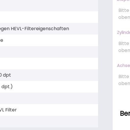
gen HEVL-Filtereigenschaften
Zylind
se
Achse
0 dpt
 dpt.)
L Filter
Be