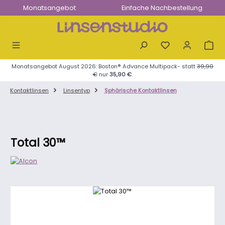
Monatsangebot
Einfache Nachbestellung
Zum Hauptinhalt springen
Monatsangebot August 2026: Boston® Advance Multipack- statt
39,90
€
nur
35,90 €
.
Kontaktlinsen
Linsentyp
Sphärische Kontaktlinsen
Total 30™
Bildergalerie überspringen