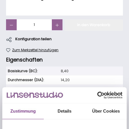
Produkt Anzahl: Gib den gewünschten Wert ein oder benutze die Schaltfläch
In den Warenkorb
Konfiguration teilen
Zum Merkzettel hinzufügen
Eigenschaften
Basiskurve (BC):
8,40
Durchmesser (DIA):
14,20
Handhabung:
grüner Farbton wegen HEVL-
Filtereigenschaften
Kontaktlinsenart:
Monatskontaktlinse
Zustimmung
Details
Über Cookies
Linsentyp:
sphärisch
Material:
Lehfilcon A