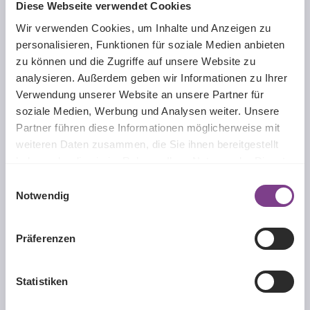
Mittendicke:
0.090 mm bei -3,00 dpt
Diese Webseite verwendet Cookies
Sauerstoffdurchlässigkeit:
154 Dk/t (bei -3,00 dpt.)
Wir verwenden Cookies, um Inhalte und Anzeigen zu
personalisieren, Funktionen für soziale Medien anbieten
Tragemodalität:
Monatslinse
zu können und die Zugriffe auf unsere Website zu
UV-Schutz*:
UV-Schutz und HEVL Filter
analysieren. Außerdem geben wir Informationen zu Ihrer
Wassergehalt:
55%
Verwendung unserer Website an unsere Partner für
soziale Medien, Werbung und Analysen weiter. Unsere
Partner führen diese Informationen möglicherweise mit
weiteren Daten zusammen, die Sie ihnen bereitgestellt
haben oder die sie im Rahmen Ihrer Nutzung der Dienste
Beschreibung
gesammelt haben.
Die Total 30™ von Alcon ist die neueste und erste weiche
Einwilligungsauswahl
Premium-Monatskontaktlinse mit Wassergradient und
Notwendig
Oberflächenschutz…
Mehr
Präferenzen
Produktgalerie überspringen
Passende Produkte
Statistiken