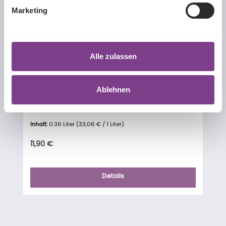
Marketing
Alle zulassen
Ablehnen
EYEcomplete
Inhalt:
0.36 Liter
(33,06 € / 1 Liter)
Regulärer Preis:
11,90 €
Details