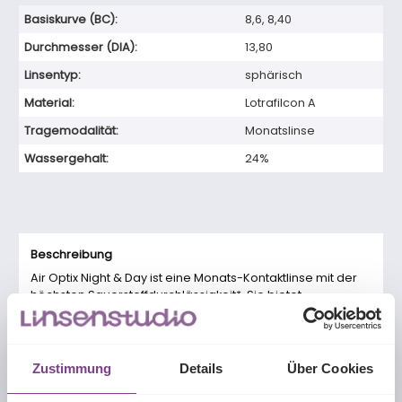
Basiskurve (BC):
8,6
, 8,40
Durchmesser (DIA):
13,80
Linsentyp:
sphärisch
Material:
Lotrafilcon A
Tragemodalität:
Monatslinse
Wassergehalt:
24%
Beschreibung
Air Optix Night & Day ist eine Monats-Kontaktlinse mit der
höchsten Sauerstoffdurchlässigkeit*. Sie bietet
ausgezeichnet…
Mehr
Zustimmung
Details
Über Cookies
Produktgalerie überspringen
Passende Produkte