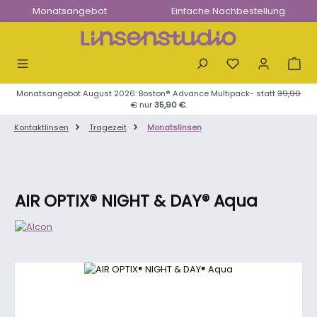
Monatsangebot
Einfache Nachbestellung
Zum Hauptinhalt springen
Monatsangebot August 2026: Boston® Advance Multipack- statt
39,90
€
nur
35,90 €
.
Kontaktlinsen
Tragezeit
Monatslinsen
AIR OPTIX® NIGHT & DAY® Aqua
Bildergalerie überspringen