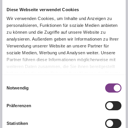
Diese Webseite verwendet Cookies
Wir verwenden Cookies, um Inhalte und Anzeigen zu
personalisieren, Funktionen für soziale Medien anbieten
zu können und die Zugriffe auf unsere Website zu
analysieren. Außerdem geben wir Informationen zu Ihrer
Verwendung unserer Website an unsere Partner für
soziale Medien, Werbung und Analysen weiter. Unsere
Partner führen diese Informationen möglicherweise mit
Tearlup
weiteren Daten zusammen, die Sie ihnen bereitgestellt
haben oder die sie im Rahmen Ihrer Nutzung der Dienste
gesammelt haben.
Einwilligungsauswahl
Inhalt:
8 ml
(248,75 € / 100 ml)
Notwendig
Regulärer Preis:
19,90 €
Präferenzen
Details
Statistiken