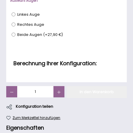
Auswahl Augen
Linkes Auge
Rechtes Auge
Beide Augen
(
+27,90 €
)
Berechnung Ihrer Konfiguration:
Produkt Anzahl: Gib den gewünschten Wert ein oder benutze die Schaltfläch
In den Warenkorb
Konfiguration teilen
Zum Merkzettel hinzufügen
Eigenschaften