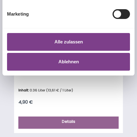
Marketing
Alle zulassen
Ablehnen
EYEsaline
Inhalt:
0.36 Liter
(13,61 € / 1 Liter)
Regulärer Preis:
4,90 €
Details