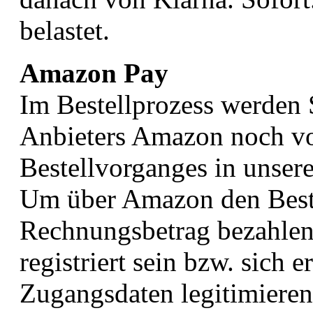
belastet.
Amazon Pay
Im Bestellprozess werden 
Anbieters Amazon noch vo
Bestellvorganges in unser
Um über Amazon den Beste
Rechnungsbetrag bezahlen
registriert sein bzw. sich e
Zugangsdaten legitimieren