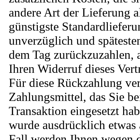
andere Art der Lieferung a
günstigste Standardliefer
unverzüglich und späteste
dem Tag zurückzuzahlen, a
Ihren Widerruf dieses Vert
Für diese Rückzahlung ve
Zahlungsmittel, das Sie be
Transaktion eingesetzt hab
wurde ausdrücklich etwas 
Fall werden Ihnen wegen 