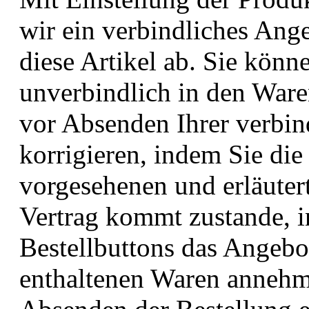
wir ein verbindliches Ang
diese Artikel ab. Sie könn
unverbindlich in den War
vor Absenden Ihrer verbind
korrigieren, indem Sie die
vorgesehenen und erläuter
Vertrag kommt zustande, 
Bestellbuttons das Angebo
enthaltenen Waren annehm