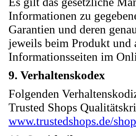
Es gilt das gesetzliche Mä
Informationen zu gegebene
Garantien und deren gena
jeweils beim Produkt und 
Informationsseiten im Onl
9. Verhaltenskodex
Folgenden Verhaltenskodiz
Trusted Shops Qualitätskri
www.trustedshops.de/shopbe