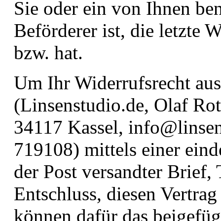
Sie oder ein von Ihnen bena
Beförderer ist, die letzte
bzw. hat.
Um Ihr Widerrufsrecht au
(Linsenstudio.de, Olaf Ro
34117 Kassel, info@linsen
719108) mittels einer eind
der Post versandter Brief,
Entschluss, diesen Vertrag
können dafür das beigefü