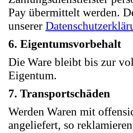
Pay übermittelt werden. De
unserer
Datenschutzerklär
6. Eigentumsvorbehalt
Die Ware bleibt bis zur v
Eigentum.
7. Transportschäden
Werden Waren mit offensi
angeliefert, so reklamieren