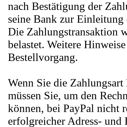
nach Bestätigung der Zah
seine Bank zur Einleitung 
Die Zahlungstransaktion w
belastet. Weitere Hinweise
Bestellvorgang.
Wenn Sie die Zahlungsart
müssen Sie, um den Rechn
können, bei PayPal nicht re
erfolgreicher Adress- und